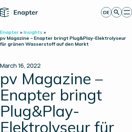
Home
DE
Angebot anfordern
Enapter
»
Insights
»
Technologie
pv Magazine – Enapter bringt Plug&Play-Elektrolyseur
für grünen Wasserstoff auf den Markt
Produkte
Projekte
Partner
Über uns
March 16, 2022
Insights
pv Magazine –
Investor Relations
Enapter bringt
Plug&Play-
Elektrolyseur für