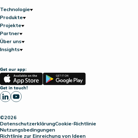
Technologie
Produkte
Projekte
Partner
Über uns
Insights
Get our app:
App
Google
Store
Play
Get in touch!
©2026
Datenschutzerklärung
Cookie-Richtlinie
Nutzungsbedingungen
Richtlinie zur Einreichung von Ideen