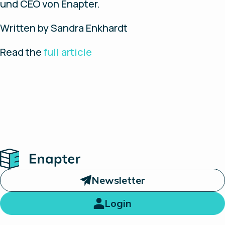
und CEO von Enapter.
Written by Sandra Enkhardt
Read the
full article
Home
Newsletter
Login