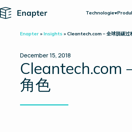
Home
Technologie
Produ
Enapter
»
Insights
»
Cleantech.com – 全球
December 15, 2018
Cleantech.
角色