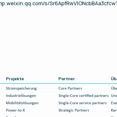
://mp.weixin.qq.com/s/Sr6ApfRwVIONcbBAa3cfcw
Projekte
Partner
Üb
Stromspeicherung
Core Partners
Übe
Industrielösungen
Single-Core certified partners
Uns
Mobilitätslösungen
Single-Core service partners
Eve
Power-to-X
Strategic Partners
Kar