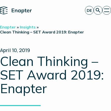
Home
DE
Angebot anfordern
Enapter
»
Insights
»
Technologie
Clean Thinking – SET Award 2019: Enapter
Produkte
Projekte
Partner
April 10, 2019
Über uns
Clean Thinking –
Insights
Investor Relations
SET Award 2019:
Enapter