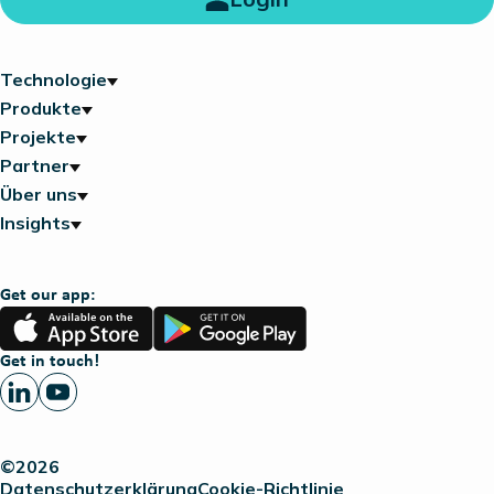
Technologie
Produkte
Projekte
Partner
Über uns
Insights
Get our app:
App
Google
Store
Play
Get in touch!
©2026
Datenschutzerklärung
Cookie-Richtlinie