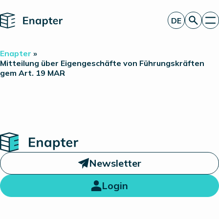
Home
DE
Angebot anfordern
Enapter
»
Technologie
Mitteilung über Eigengeschäfte von Führungskräften
gem Art. 19 MAR
Produkte
Projekte
Partner
Über uns
Insights
Investor Relations
Home
Newsletter
Login