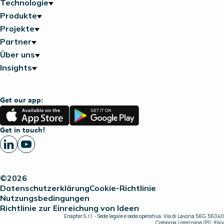
Technologie
Produkte
Projekte
Partner
Über uns
Insights
Get our app:
App
Google
Store
Play
Get in touch!
©2026
Datenschutzerklärung
Cookie-Richtlinie
Nutzungsbedingungen
Richtlinie zur Einreichung von Ideen
Enapter S.r.l. - Sede legale e sede operativa: Via di Lavoria 56G, 56040
Crespina Lorenzana (PI), Italy