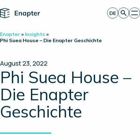
Home
DE
Angebot anfordern
Enapter
»
Insights
»
Technologie
Phi Suea House – Die Enapter Geschichte
Produkte
Projekte
Partner
August 23, 2022
Über uns
Phi Suea House –
Insights
Investor Relations
Die Enapter
Geschichte