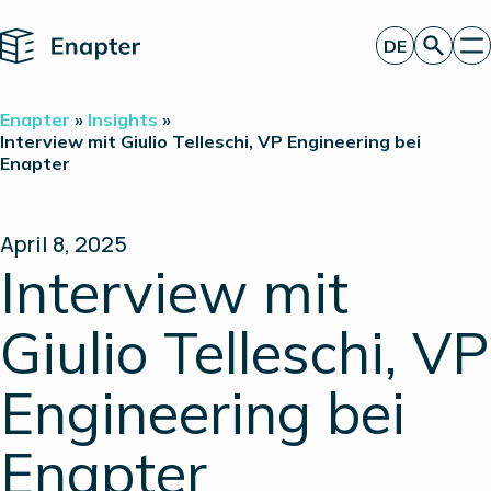
Home
DE
Angebot anfordern
Enapter
»
Insights
»
Technologie
Interview mit Giulio Telleschi, VP Engineering bei
Enapter
Produkte
Projekte
Partner
Über uns
April 8, 2025
Insights
Interview mit
Investor Relations
Giulio Telleschi, VP
Engineering bei
Enapter