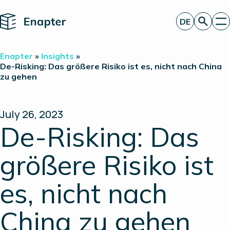
Home
DE
Angebot anfordern
Enapter
»
Insights
»
Technologie
De-Risking: Das größere Risiko ist es, nicht nach China
zu gehen
Produkte
Projekte
Partner
Über uns
July 26, 2023
Insights
De-Risking: Das
Investor Relations
größere Risiko ist
es, nicht nach
China zu gehen