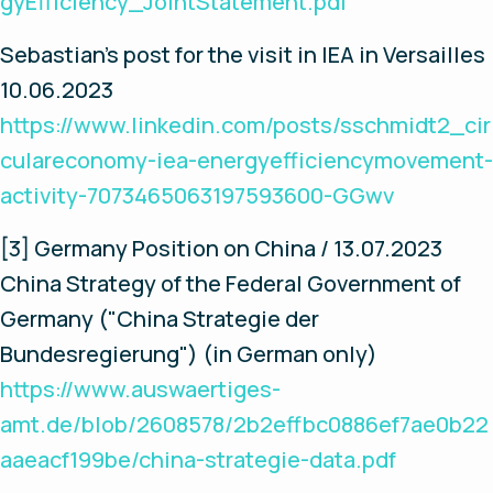
gyEfficiency_JointStatement.pdf
Sebastian's post for the visit in IEA in Versailles
10.06.2023
https://www.linkedin.com/posts/sschmidt2_cir
culareconomy-iea-energyefficiencymovement-
activity-7073465063197593600-GGwv
[3] Germany Position on China / 13.07.2023
China Strategy of the Federal Government of
Germany ("China Strategie der
Bundesregierung") (in German only)
https://www.auswaertiges-
amt.de/blob/2608578/2b2effbc0886ef7ae0b22
aaeacf199be/china-strategie-data.pdf