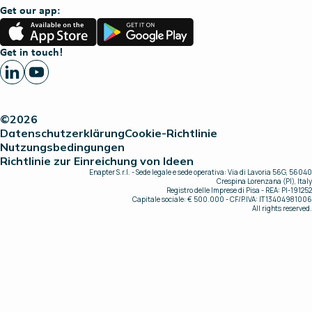
Get our app:
App
Google
Store
Play
Get in touch!
©2026
Datenschutzerklärung
Cookie-Richtlinie
Nutzungsbedingungen
Richtlinie zur Einreichung von Ideen
Enapter S.r.l. - Sede legale e sede operativa: Via di Lavoria 56G, 56040
Crespina Lorenzana (PI), Italy
Registro delle Imprese di Pisa - REA: PI-191252
Capitale sociale: € 500.000 - CF/P.IVA: IT13404981006
All rights reserved.