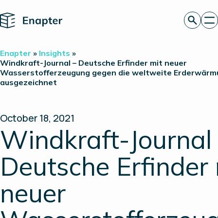
Home
Angebot anfordern
Enapter
»
Insights
»
Technologie
Windkraft-Journal – Deutsche Erfinder mit neuer
Wasserstofferzeugung gegen die weltweite Erderwärm
Produkte
ausgezeichnet
Projekte
Partner
Über uns
Insights
October 18, 2021
Investor Relations
Windkraft-Journal
Deutsche Erfinder 
neuer