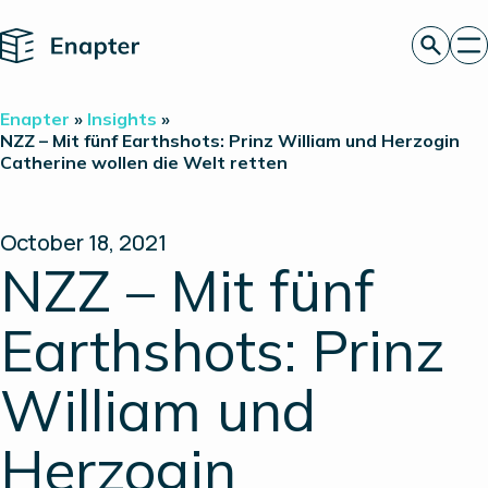
Home
Angebot anfordern
Enapter
»
Insights
»
Technologie
NZZ – Mit fünf Earthshots: Prinz William und Herzogin
Catherine wollen die Welt retten
Produkte
Projekte
Partner
Über uns
October 18, 2021
Insights
NZZ – Mit fünf
Investor Relations
Earthshots: Prinz
William und
Herzogin