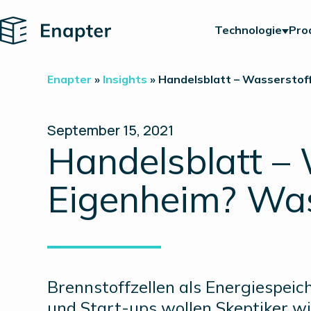
Home
Technologie
Pro
Enapter
»
Insights
»
Handelsblatt – Wasserstoff
September 15, 2021
Handelsblatt – 
Eigenheim? Wa
Brennstoffzellen als Energiespeic
und Start-ups wollen Skeptiker wi