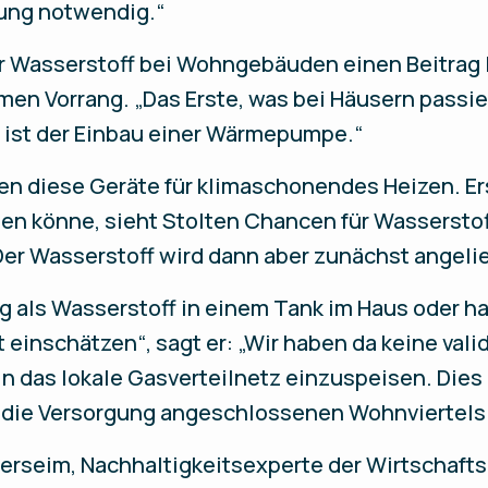
ung notwendig.“
er Wasserstoff bei Wohngebäuden einen Beitrag
en Vorrang. „Das Erste, was bei Häusern passier
e ist der Einbau einer Wärmepumpe.“
en diese Geräte für klimaschonendes Heizen. Ers
n könne, sieht Stolten Chancen für Wasserstof
er Wasserstoff wird dann aber zunächst angelief
 als Wasserstoff in einem Tank im Haus oder h
t einschätzen“, sagt er: „Wir haben da keine vali
in das lokale Gasverteilnetz einzuspeisen. Dies
 die Versorgung angeschlossenen Wohnviertels
terseim, Nachhaltigkeitsexperte der Wirtschaf