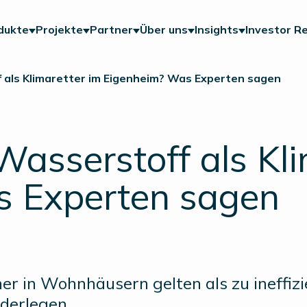
dukte
Projekte
Partner
Über uns
Insights
Investor Re
 als Klimaretter im Eigenheim? Was Experten sagen
Wasserstoff als Kli
s Experten sagen
her in Wohnhäusern gelten als zu ineffiz
derlegen.