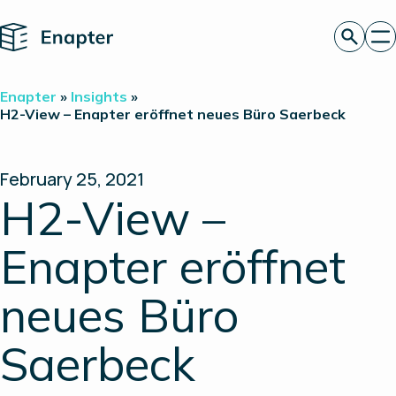
Home
Angebot anfordern
Enapter
»
Insights
»
Technologie
H2-View – Enapter eröffnet neues Büro Saerbeck
Produkte
Projekte
Partner
February 25, 2021
Über uns
H2-View –
Insights
Investor Relations
Enapter eröffnet
neues Büro
Saerbeck