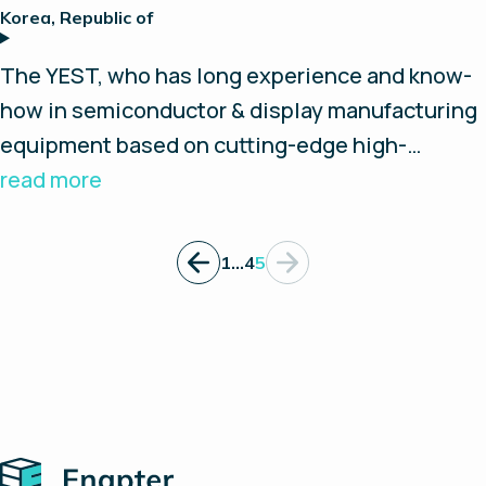
Generation markets. They obtained
Korea, Republic of
International Automotive certifications, ISO-
16750, as well as IACS certifications (Marine)
The YEST, who has long experience and know-
and are dedicated to provide commercializable
how in semiconductor & display manufacturing
Fuel Cell solutions to customers.
equipment based on cutting-edge high-
precision technology, intends to contribute to
read more
the realization of the Clean Future based on
Green Hydrogen Production from industrial to
1
…
4
5
energy fields.
Home