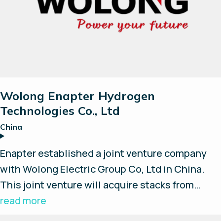
Suche
Alle zurücksetzen
Wolong Enapter Hydrogen
Technologies Co., Ltd
China
Enapter established a joint venture company
with Wolong Electric Group Co, Ltd in China.
This joint venture will acquire stacks from
Enapter (manufactured in Pisa, Italy) and
read more
produce the Balance of Plant for the AEM