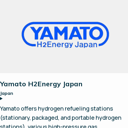
Electrolyzer products locally in China and
furthermore exclusively sell AEM Electrolyzers
in China.
Yamato H2Energy Japan
Japan
Yamato offers hydrogen refueling stations
(stationary, packaged, and portable hydrogen
stations), various high-pressure gas