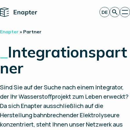
Home
DE
Angebot anfordern
Enapter
»
Partner
Technologie
Produkte
_
Integrationspart
Projekte
Partner
ner
Über uns
Insights
Investor Relations
Sind Sie auf der Suche nach einem Integrator,
der Ihr Wasserstoffprojekt zum Leben erweckt?
Da sich Enapter ausschließlich auf die
Herstellung bahnbrechender Elektrolyseure
konzentriert, steht Ihnen unser Netzwerk aus