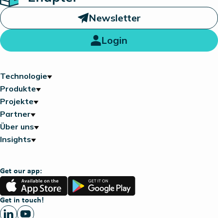
Newsletter
Login
Technologie
Produkte
Projekte
Partner
Über uns
Insights
Get our app:
App
Google
Store
Play
Get in touch!